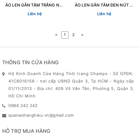
ÁO LEN GÂN TĂM TRẮNG NÚT NỔI CROPTOP 70497
ÁO LEN GÂN TĂM ĐEN NÚT NỔI CROPTOP 70498
Liên hệ
Liên hệ
«
1
2
»
THÔNG TIN CỬA HÀNG
Hộ Kinh Doanh Cửa Hàng Thời trang Champs - Số GPĐK:
41C8016156 - nơi cấp UBND Quận 3, Tp HCM - Ngày cấp
01/11/2013 - Địa chỉ: 409 Võ Văn Tần, Phường 5, Quận 3,
Hồ Chí Minh
0966 242 242
quanaohanghieu.vn@gmail.com
HỖ TRỢ MUA HÀNG