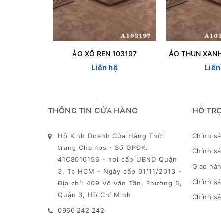
ÁO XÔ REN 103197
Liên hệ
Liên
THÔNG TIN CỬA HÀNG
HỖ TR
Hộ Kinh Doanh Cửa Hàng Thời
Chính s
trang Champs - Số GPĐK:
Chính sá
41C8016156 - nơi cấp UBND Quận
Giao hàn
3, Tp HCM - Ngày cấp 01/11/2013 -
Chính s
Địa chỉ: 409 Võ Văn Tần, Phường 5,
Quận 3, Hồ Chí Minh
Chính sá
0966 242 242