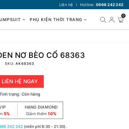
Liên hệ
Hotline:
0966 242 242
0
JUMPSUIT
PHỤ KIỆN THỜI TRANG
ĐEN NƠ BÈO CỔ 68363
SKU:
AK68363
LIÊN HỆ NGAY
Tình trạng:
Còn hàng
VIP
HẠNG DIAMOND
êm
5%
Giảm thêm
10%
966 242 242
(miễn phí 8:30 - 21:30).