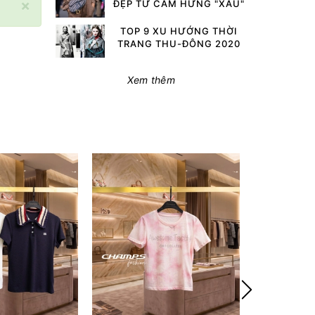
×
ĐẸP TỪ CẢM HỨNG "XẤU"
TOP 9 XU HƯỚNG THỜI
TRANG THU-ĐÔNG 2020
Xem thêm