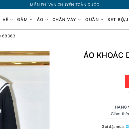
MIỄN PHÍ VẬN CHUYỂN TOÀN QUỐC
I VỀ
ĐẦM
ÁO
CHÂN VÁY
QUẦN
SET BỘ/
Ổ 68363
ÁO KHOÁC 
HẠNG 
Giảm th
Gọi đặt mua:
0