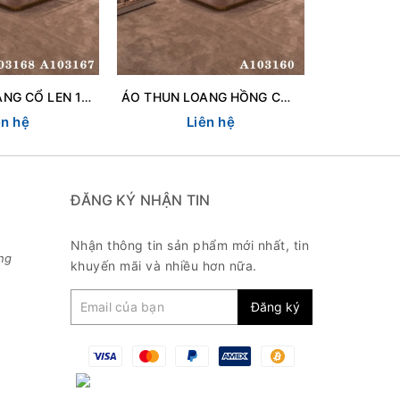
ÁO THUN TRẮNG CỔ LEN 103168
ÁO THUN LOANG HỒNG CƯỜM 103160
ÁO THUN KẺ
ên hệ
Liên hệ
L
ĐĂNG KÝ NHẬN TIN
Nhận thông tin sản phẩm mới nhất, tin
ng
khuyến mãi và nhiều hơn nữa.
Đăng ký