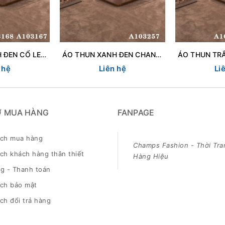
ÁO THUN XANH ĐEN CỔ LEN 103167
ÁO THUN XANH ĐEN CHANEL 103257
 hệ
Liên hệ
Li
Ợ MUA HÀNG
FANPAGE
ách mua hàng
Champs Fashion - Thời Tra
ch khách hàng thân thiết
Hàng Hiệu
g - Thanh toán
ách bảo mật
ch đổi trả hàng