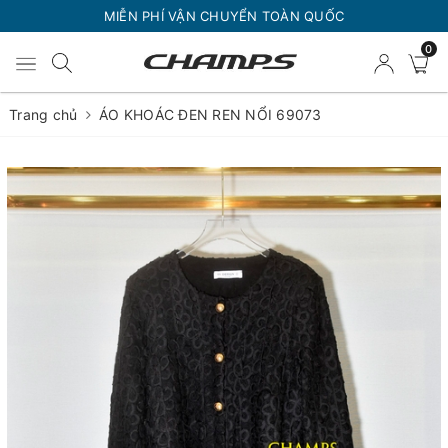
MIỄN PHÍ VẬN CHUYỂN TOÀN QUỐC
0
Trang chủ
ÁO KHOÁC ĐEN REN NỔI 69073