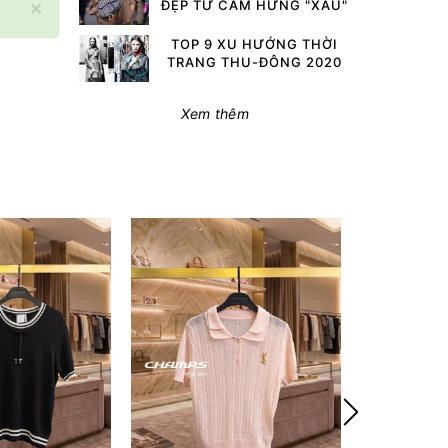
×
ĐẸP TỪ CẢM HỨNG "XẤU"
TOP 9 XU HƯỚNG THỜI
TRANG THU-ĐÔNG 2020
Xem thêm