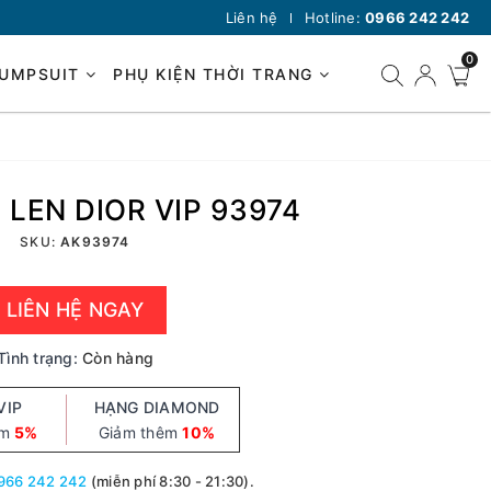
Liên hệ
Hotline:
0966 242 242
0
JUMPSUIT
PHỤ KIỆN THỜI TRANG
LEN DIOR VIP 93974
SKU:
AK93974
LIÊN HỆ NGAY
Tình trạng:
Còn hàng
VIP
HẠNG DIAMOND
êm
5%
Giảm thêm
10%
966 242 242
(miễn phí 8:30 - 21:30).