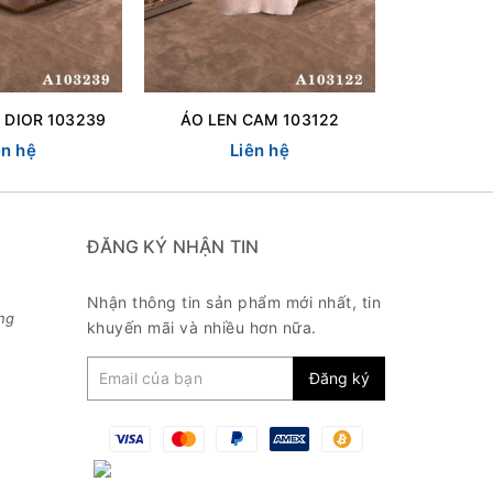
 DIOR 103239
ÁO LEN CAM 103122
ÁO LEN ẨN
ên hệ
Liên hệ
L
ĐĂNG KÝ NHẬN TIN
Nhận thông tin sản phẩm mới nhất, tin
ng
khuyến mãi và nhiều hơn nữa.
Đăng ký