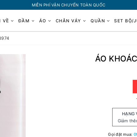
MIỄN PHÍ VẬN CHUYỂN TOÀN QUỐC
I VỀ
ĐẦM
ÁO
CHÂN VÁY
QUẦN
SET BỘ/
3974
ÁO KHOÁC 
HẠNG 
Giảm th
Gọi đặt mua:
0