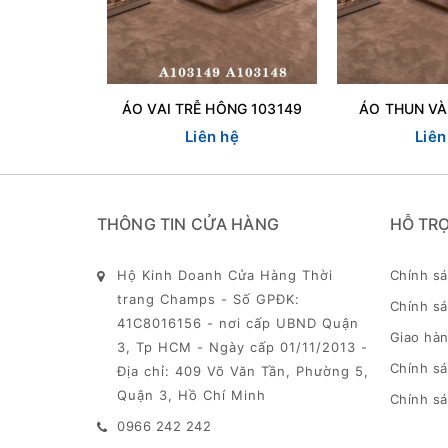
ÁO VAI TRỄ HÔNG 103149
ÁO THUN VÀ
Liên hệ
Liên
THÔNG TIN CỬA HÀNG
HỖ TR
Hộ Kinh Doanh Cửa Hàng Thời
Chính s
trang Champs - Số GPĐK:
Chính sá
41C8016156 - nơi cấp UBND Quận
Giao hàn
3, Tp HCM - Ngày cấp 01/11/2013 -
Chính s
Địa chỉ: 409 Võ Văn Tần, Phường 5,
Quận 3, Hồ Chí Minh
Chính sá
0966 242 242