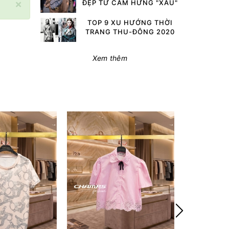
×
ĐẸP TỪ CẢM HỨNG "XẤU"
TOP 9 XU HƯỚNG THỜI
TRANG THU-ĐÔNG 2020
Xem thêm