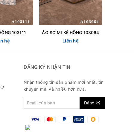
HỒNG 103111
ÁO SƠ MI KẺ HỒNG 103064
ên hệ
Liên hệ
L
ĐĂNG KÝ NHẬN TIN
Nhận thông tin sản phẩm mới nhất, tin
ng
khuyến mãi và nhiều hơn nữa.
Đăng ký