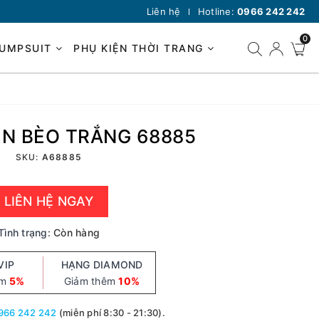
Liên hệ
Hotline:
0966 242 242
0
JUMPSUIT
PHỤ KIỆN THỜI TRANG
EN BÈO TRẮNG 68885
SKU:
A68885
LIÊN HỆ NGAY
Tình trạng:
Còn hàng
VIP
HẠNG DIAMOND
êm
5%
Giảm thêm
10%
966 242 242
(miễn phí 8:30 - 21:30).