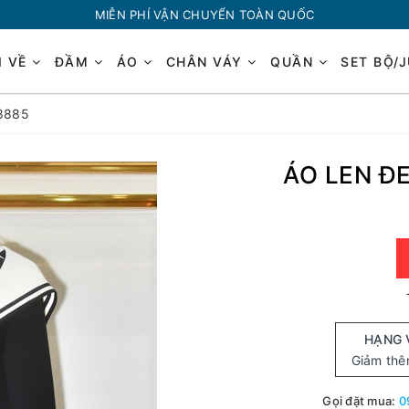
MIỄN PHÍ VẬN CHUYỂN TOÀN QUỐC
I VỀ
ĐẦM
ÁO
CHÂN VÁY
QUẦN
SET BỘ/
8885
ÁO LEN Đ
HẠNG 
Giảm th
Gọi đặt mua:
0