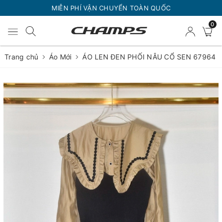
MIỄN PHÍ VẬN CHUYỂN TOÀN QUỐC
0
Trang chủ
Áo Mới
ÁO LEN ĐEN PHỐI NÂU CỔ SEN 67964