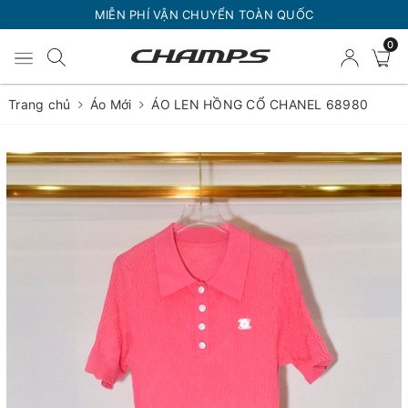
MIỄN PHÍ VẬN CHUYỂN TOÀN QUỐC
0
Trang chủ
Áo Mới
ÁO LEN HỒNG CỔ CHANEL 68980