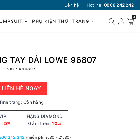
Liên hệ
Hotline:
0966 242 242
0
JUMPSUIT
PHỤ KIỆN THỜI TRANG
G TAY DÀI LOWE 96807
SKU:
A96807
LIÊN HỆ NGAY
Tình trạng:
Còn hàng
VIP
HẠNG DIAMOND
êm
5%
Giảm thêm
10%
966 242 242
(miễn phí 8:30 - 21:30).