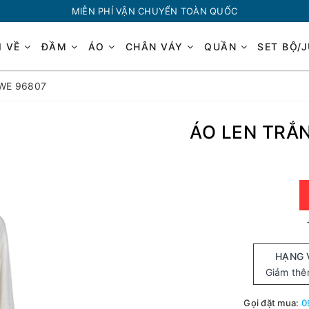
MIỄN PHÍ VẬN CHUYỂN TOÀN QUỐC
I VỀ
ĐẦM
ÁO
CHÂN VÁY
QUẦN
SET BỘ/
OWE 96807
ÁO LEN TRẮN
HẠNG 
Giảm th
Gọi đặt mua:
0