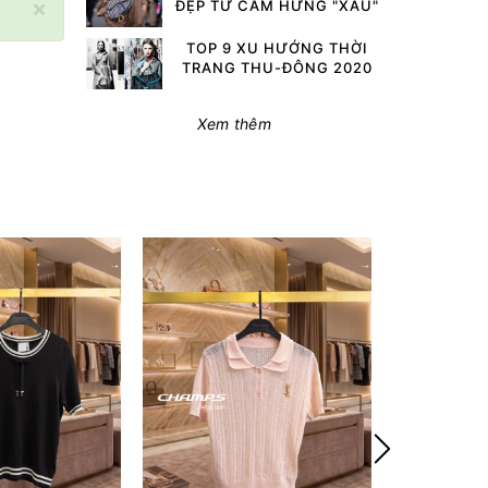
×
ĐẸP TỪ CẢM HỨNG "XẤU"
TOP 9 XU HƯỚNG THỜI
TRANG THU-ĐÔNG 2020
Xem thêm