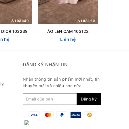
 DIOR 103239
ÁO LEN CAM 103122
ÁO LEN ẨN
ên hệ
Liên hệ
L
ĐĂNG KÝ NHẬN TIN
Nhận thông tin sản phẩm mới nhất, tin
ng
khuyến mãi và nhiều hơn nữa.
Đăng ký