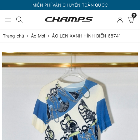
MIỄN PHÍ VẬN CHUYỂN TOÀN QUỐC
0
Trang chủ
Áo Mới
ÁO LEN XANH HÌNH BIỂN 68741