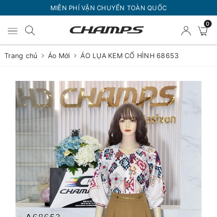
MIỄN PHÍ VẬN CHUYỂN TOÀN QUỐC
0
Trang chủ
Áo Mới
ÁO LỤA KEM CỔ HÌNH 68653