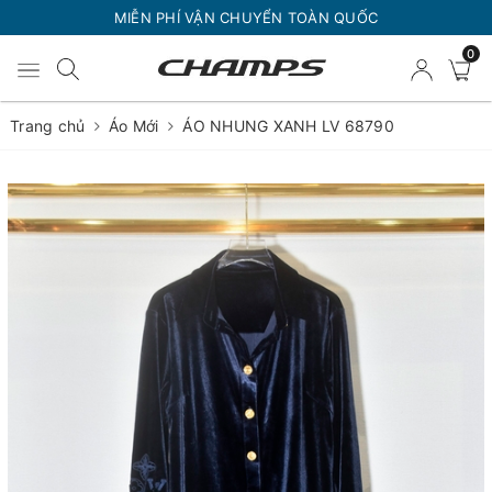
MIỄN PHÍ VẬN CHUYỂN TOÀN QUỐC
0
Trang chủ
Áo Mới
ÁO NHUNG XANH LV 68790