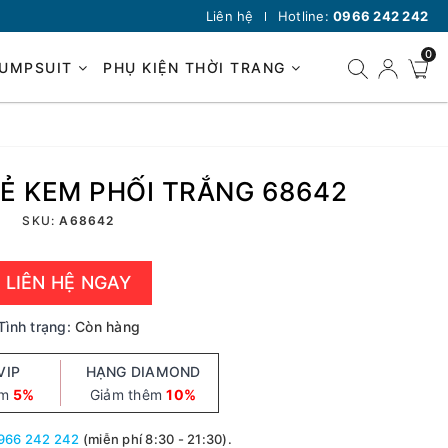
Liên hệ
Hotline:
0966 242 242
0
JUMPSUIT
PHỤ KIỆN THỜI TRANG
KẺ KEM PHỐI TRẮNG 68642
SKU:
A68642
LIÊN HỆ NGAY
Tình trạng:
Còn hàng
VIP
HẠNG DIAMOND
êm
5%
Giảm thêm
10%
966 242 242
(miễn phí 8:30 - 21:30).