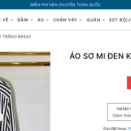
MIỄN PHÍ VẬN CHUYỂN TOÀN QUỐC
I VỀ
ĐẦM
ÁO
CHÂN VÁY
QUẦN
SET BỘ/
I TRẮNG 68642
ÁO SƠ MI ĐEN 
HẠNG 
Giảm th
Gọi đặt mua:
0