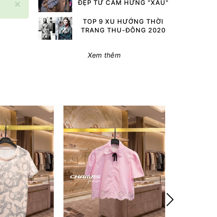
×
ĐẸP TỪ CẢM HỨNG "XẤU"
TOP 9 XU HƯỚNG THỜI
TRANG THU-ĐÔNG 2020
Xem thêm