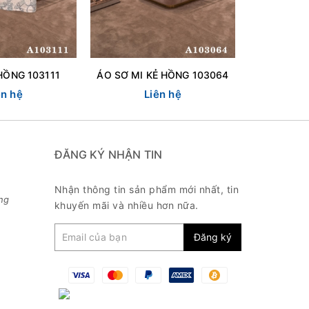
HỒNG 103111
ÁO SƠ MI KẺ HỒNG 103064
ên hệ
Liên hệ
L
ĐĂNG KÝ NHẬN TIN
Nhận thông tin sản phẩm mới nhất, tin
ng
khuyến mãi và nhiều hơn nữa.
Đăng ký