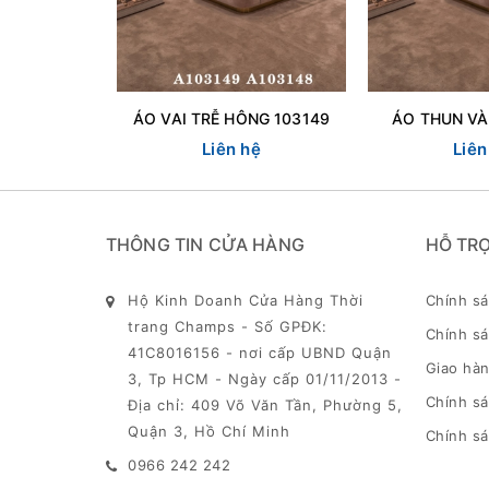
ÁO VAI TRỄ HÔNG 103149
ÁO THUN VÀ
Liên hệ
Liên
THÔNG TIN CỬA HÀNG
HỖ TR
Hộ Kinh Doanh Cửa Hàng Thời
Chính s
trang Champs - Số GPĐK:
Chính sá
41C8016156 - nơi cấp UBND Quận
Giao hàn
3, Tp HCM - Ngày cấp 01/11/2013 -
Chính s
Địa chỉ: 409 Võ Văn Tần, Phường 5,
Quận 3, Hồ Chí Minh
Chính sá
0966 242 242