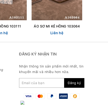
HỒNG 103111
ÁO SƠ MI KẺ HỒNG 103064
ên hệ
Liên hệ
L
ĐĂNG KÝ NHẬN TIN
Nhận thông tin sản phẩm mới nhất, tin
ng
khuyến mãi và nhiều hơn nữa.
Đăng ký