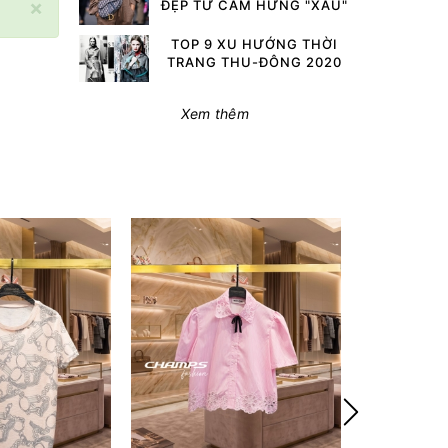
×
ĐẸP TỪ CẢM HỨNG "XẤU"
TOP 9 XU HƯỚNG THỜI
TRANG THU-ĐÔNG 2020
Xem thêm