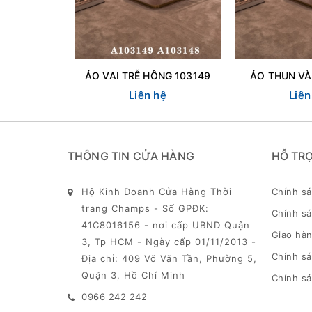
ÁO VAI TRỄ HÔNG 103149
ÁO THUN VÀ
Liên hệ
Liên
THÔNG TIN CỬA HÀNG
HỖ TR
Hộ Kinh Doanh Cửa Hàng Thời
Chính s
trang Champs - Số GPĐK:
Chính sá
41C8016156 - nơi cấp UBND Quận
Giao hàn
3, Tp HCM - Ngày cấp 01/11/2013 -
Chính s
Địa chỉ: 409 Võ Văn Tần, Phường 5,
Quận 3, Hồ Chí Minh
Chính sá
0966 242 242