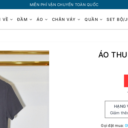
MIỄN PHÍ VẬN CHUYỂN TOÀN QUỐC
I VỀ
ĐẦM
ÁO
CHÂN VÁY
QUẦN
SET BỘ/
ÁO THU
HẠNG 
Giảm th
Gọi đặt mua:
0