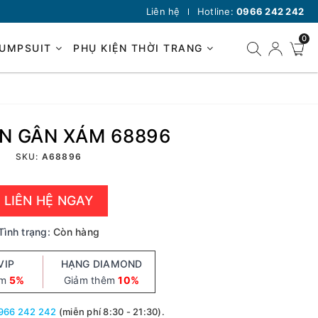
Liên hệ
Hotline:
0966 242 242
0
JUMPSUIT
PHỤ KIỆN THỜI TRANG
N GÂN XÁM 68896
SKU:
A68896
LIÊN HỆ NGAY
Tình trạng:
Còn hàng
VIP
HẠNG DIAMOND
êm
5%
Giảm thêm
10%
966 242 242
(miễn phí 8:30 - 21:30).