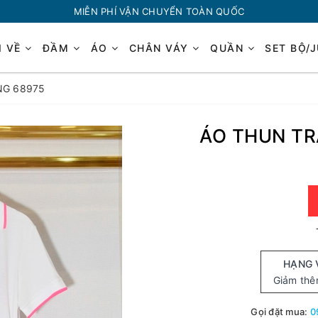
MIỄN PHÍ VẬN CHUYỂN TOÀN QUỐC
I VỀ
ĐẦM
ÁO
CHÂN VÁY
QUẦN
SET BỘ/
NG 68975
ÁO THUN TR
HẠNG 
Giảm th
Gọi đặt mua:
0