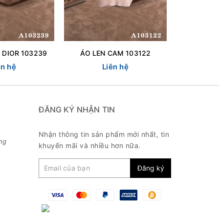
 DIOR 103239
ÁO LEN CAM 103122
ÁO LEN ẨN
ên hệ
Liên hệ
L
ĐĂNG KÝ NHẬN TIN
Nhận thông tin sản phẩm mới nhất, tin
ng
khuyến mãi và nhiều hơn nữa.
Đăng ký