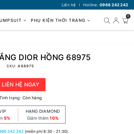
Liên hệ
Hotline:
0966 242 242
0
JUMPSUIT
PHỤ KIỆN THỜI TRANG
ẮNG DIOR HỒNG 68975
SKU:
A68975
LIÊN HỆ NGAY
Tình trạng:
Còn hàng
VIP
HẠNG DIAMOND
êm
5%
Giảm thêm
10%
966 242 242
(miễn phí 8:30 - 21:30).