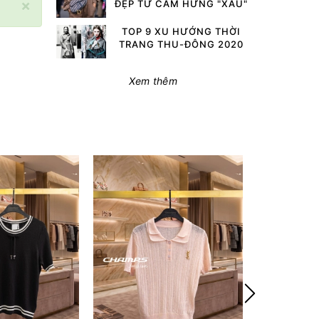
×
ĐẸP TỪ CẢM HỨNG "XẤU"
TOP 9 XU HƯỚNG THỜI
TRANG THU-ĐÔNG 2020
Xem thêm