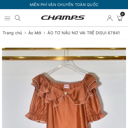
MIỄN PHÍ VẬN CHUYỂN TOÀN QUỐC
0
Trang chủ
Áo Mới
ÁO TƠ NÂU NƠ VAI TRỄ DISUI 67841