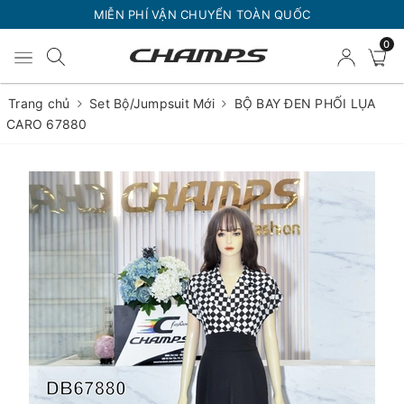
MIỄN PHÍ VẬN CHUYỂN TOÀN QUỐC
0
Trang chủ
Set Bộ/Jumpsuit Mới
BỘ BAY ĐEN PHỐI LỤA
CARO 67880