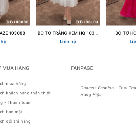
AZE 103088
BỘ TƠ TRẮNG KEM HQ 103104
BỘ TƠ H
 hệ
Liên hệ
Li
Ợ MUA HÀNG
FANPAGE
ách mua hàng
Champs Fashion - Thời Tra
ch khách hàng thân thiết
Hàng Hiệu
g - Thanh toán
ách bảo mật
ch đổi trả hàng