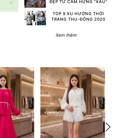
×
ĐẸP TỪ CẢM HỨNG "XẤU"
TOP 9 XU HƯỚNG THỜI
TRANG THU-ĐÔNG 2020
Xem thêm