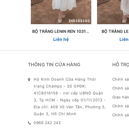
BỘ TRẮNG LENIN REN 103103
BỘ TRẮNG LE
Liên hệ
Liên
THÔNG TIN CỬA HÀNG
HỖ TR
Hộ Kinh Doanh Cửa Hàng Thời
Chính s
trang Champs - Số GPĐK:
Chính sá
41C8016156 - nơi cấp UBND Quận
Giao hàn
3, Tp HCM - Ngày cấp 01/11/2013 -
Chính s
Địa chỉ: 409 Võ Văn Tần, Phường 5,
Quận 3, Hồ Chí Minh
Chính sá
0966 242 242