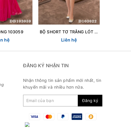
ỒNG 103059
BỘ SHORT TƠ TRẮNG LÓT 103022
ên hệ
Liên hệ
L
ĐĂNG KÝ NHẬN TIN
Nhận thông tin sản phẩm mới nhất, tin
ng
khuyến mãi và nhiều hơn nữa.
Đăng ký