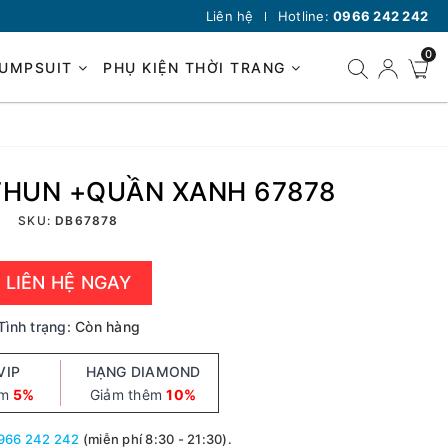
Liên hệ
Hotline:
0966 242 242
0
JUMPSUIT
PHỤ KIỆN THỜI TRANG
THUN +QUẦN XANH 67878
SKU:
DB67878
LIÊN HỆ NGAY
Tình trạng:
Còn hàng
VIP
HẠNG DIAMOND
êm
5%
Giảm thêm
10%
966 242 242
(miễn phí 8:30 - 21:30).