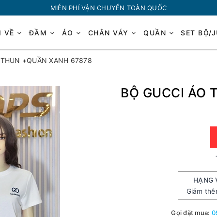
MIỄN PHÍ VẬN CHUYỂN TOÀN QUỐC
I VỀ
ĐẦM
ÁO
CHÂN VÁY
QUẦN
SET BỘ/
 THUN +QUẦN XANH 67878
BỘ GUCCI ÁO 
HẠNG 
Giảm th
Gọi đặt mua:
0