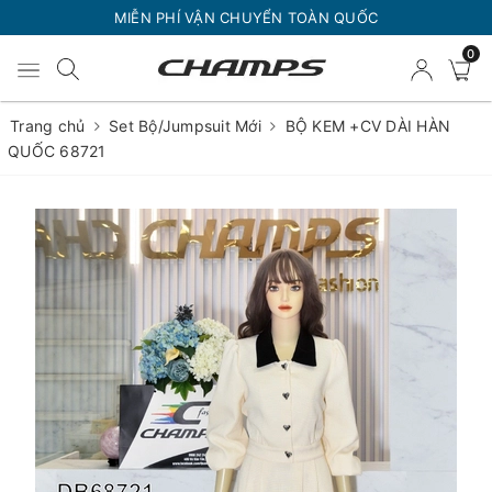
MIỄN PHÍ VẬN CHUYỂN TOÀN QUỐC
0
Trang chủ
Set Bộ/Jumpsuit Mới
BỘ KEM +CV DÀI HÀN
QUỐC 68721