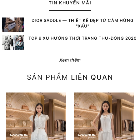
TIN KHUYẾN MÃI
DIOR SADDLE — THIẾT KẾ ĐẸP TỪ CẢM HỨNG
"XẤU"
TOP 9 XU HƯỚNG THỜI TRANG THU-ĐÔNG 2020
Xem thêm
SẢN PHẨM
LIÊN QUAN