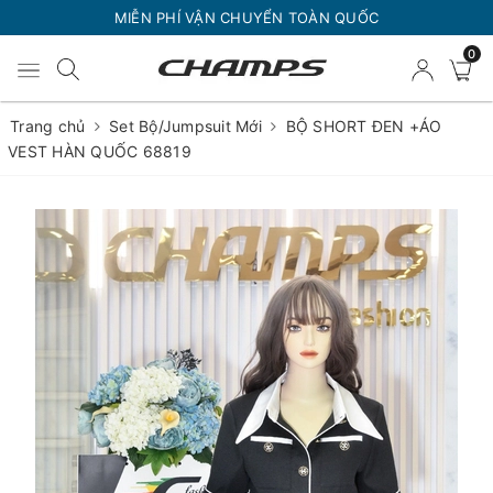
MIỄN PHÍ VẬN CHUYỂN TOÀN QUỐC
0
Trang chủ
Set Bộ/Jumpsuit Mới
BỘ SHORT ĐEN +ÁO
VEST HÀN QUỐC 68819