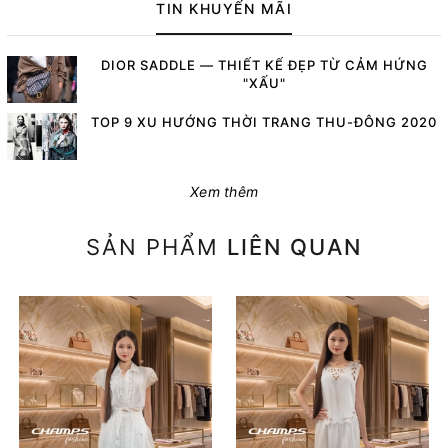
TIN KHUYẾN MÃI
DIOR SADDLE — THIẾT KẾ ĐẸP TỪ CẢM HỨNG
"XẤU"
TOP 9 XU HƯỚNG THỜI TRANG THU-ĐÔNG 2020
Xem thêm
SẢN PHẨM
LIÊN QUAN