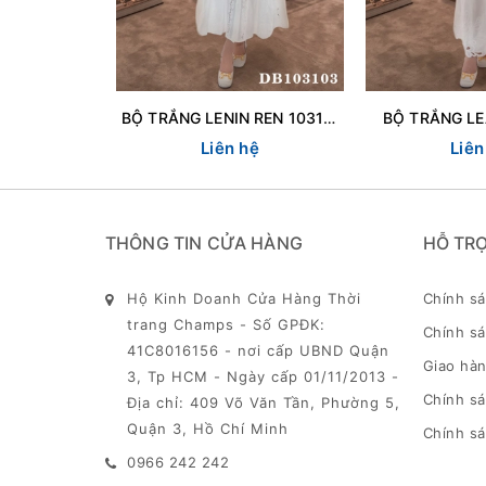
BỘ TRẮNG LENIN REN 103103
BỘ TRẮNG LE
Liên hệ
Liên
THÔNG TIN CỬA HÀNG
HỖ TR
Hộ Kinh Doanh Cửa Hàng Thời
Chính s
trang Champs - Số GPĐK:
Chính sá
41C8016156 - nơi cấp UBND Quận
Giao hàn
3, Tp HCM - Ngày cấp 01/11/2013 -
Chính s
Địa chỉ: 409 Võ Văn Tần, Phường 5,
Quận 3, Hồ Chí Minh
Chính sá
0966 242 242