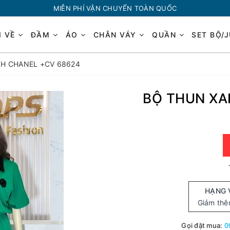
MIỄN PHÍ VẬN CHUYỂN TOÀN QUỐC
I VỀ
ĐẦM
ÁO
CHÂN VÁY
QUẦN
SET BỘ/
H CHANEL +CV 68624
BỘ THUN XA
HẠNG 
Giảm th
Gọi đặt mua:
0