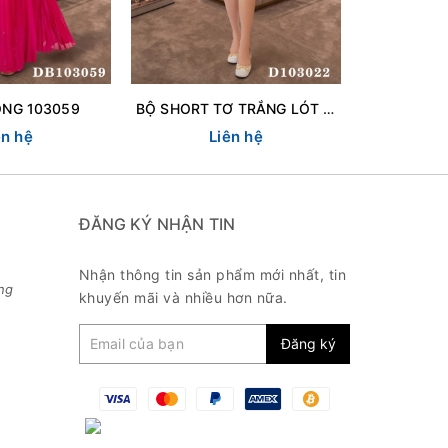
ỒNG 103059
BỘ SHORT TƠ TRẮNG LÓT 103022
ên hệ
Liên hệ
L
ĐĂNG KÝ NHẬN TIN
Nhận thông tin sản phẩm mới nhất, tin
ng
khuyến mãi và nhiều hơn nữa.
Đăng ký