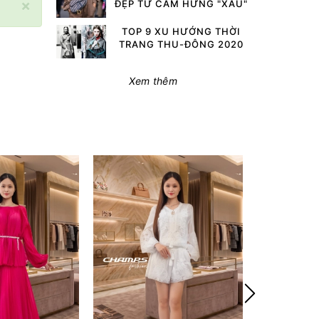
×
ĐẸP TỪ CẢM HỨNG "XẤU"
TOP 9 XU HƯỚNG THỜI
TRANG THU-ĐÔNG 2020
Xem thêm