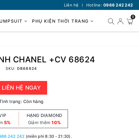
Liên hệ
Hotline:
0966 242 242
0
JUMPSUIT
PHỤ KIỆN THỜI TRANG
NH CHANEL +CV 68624
SKU:
DB68624
LIÊN HỆ NGAY
Tình trạng:
Còn hàng
VIP
HẠNG DIAMOND
êm
5%
Giảm thêm
10%
966 242 242
(miễn phí 8:30 - 21:30).