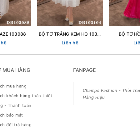
AZE 103088
BỘ TƠ TRẮNG KEM HQ 103104
BỘ TƠ H
 hệ
Liên hệ
Li
Ợ MUA HÀNG
FANPAGE
ách mua hàng
Champs Fashion - Thời Tra
ch khách hàng thân thiết
Hàng Hiệu
g - Thanh toán
ách bảo mật
ch đổi trả hàng