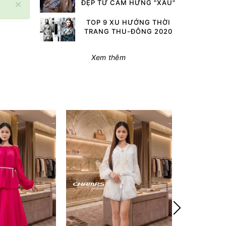
×
ĐẸP TỪ CẢM HỨNG "XẤU"
TOP 9 XU HƯỚNG THỜI
TRANG THU-ĐÔNG 2020
Xem thêm