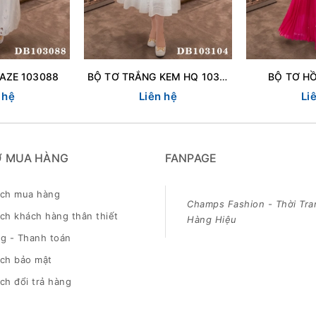
AZE 103088
BỘ TƠ TRẮNG KEM HQ 103104
BỘ TƠ H
 hệ
Liên hệ
Li
Ợ MUA HÀNG
FANPAGE
ách mua hàng
Champs Fashion - Thời Tra
ch khách hàng thân thiết
Hàng Hiệu
g - Thanh toán
ách bảo mật
ch đổi trả hàng