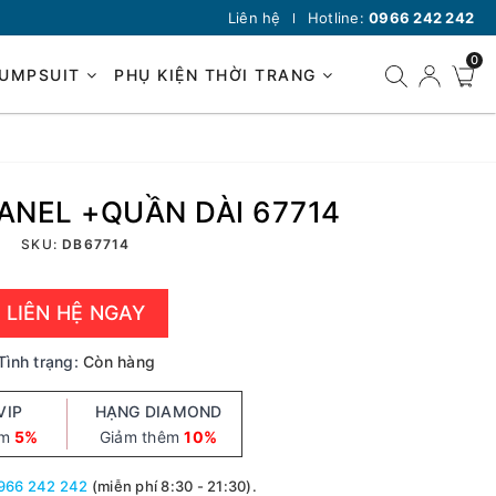
Liên hệ
Hotline:
0966 242 242
0
JUMPSUIT
PHỤ KIỆN THỜI TRANG
ANEL +QUẦN DÀI 67714
SKU:
DB67714
LIÊN HỆ NGAY
Tình trạng:
Còn hàng
VIP
HẠNG DIAMOND
êm
5%
Giảm thêm
10%
966 242 242
(miễn phí 8:30 - 21:30).