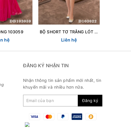
ỒNG 103059
BỘ SHORT TƠ TRẮNG LÓT 103022
ên hệ
Liên hệ
L
ĐĂNG KÝ NHẬN TIN
Nhận thông tin sản phẩm mới nhất, tin
ng
khuyến mãi và nhiều hơn nữa.
Đăng ký