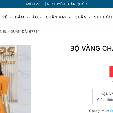
MIỄN PHÍ VẬN CHUYỂN TOÀN QUỐC
I VỀ
ĐẦM
ÁO
CHÂN VÁY
QUẦN
SET BỘ/
NEL +QUẦN DÀI 67714
BỘ VÀNG CH
HẠNG 
Giảm th
Gọi đặt mua:
0