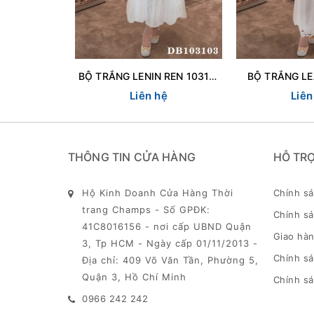
BỘ TRẮNG LENIN REN 103103
BỘ TRẮNG LE
Liên hệ
Liên
THÔNG TIN CỬA HÀNG
HỖ TR
Hộ Kinh Doanh Cửa Hàng Thời
Chính s
trang Champs - Số GPĐK:
Chính sá
41C8016156 - nơi cấp UBND Quận
Giao hàn
3, Tp HCM - Ngày cấp 01/11/2013 -
Chính s
Địa chỉ: 409 Võ Văn Tần, Phường 5,
Quận 3, Hồ Chí Minh
Chính sá
0966 242 242