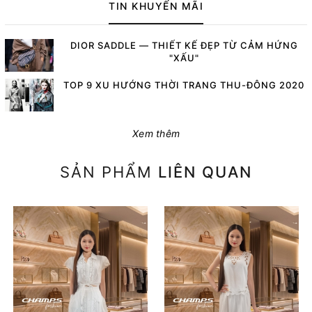
TIN KHUYẾN MÃI
DIOR SADDLE — THIẾT KẾ ĐẸP TỪ CẢM HỨNG
"XẤU"
TOP 9 XU HƯỚNG THỜI TRANG THU-ĐÔNG 2020
Xem thêm
SẢN PHẨM
LIÊN QUAN