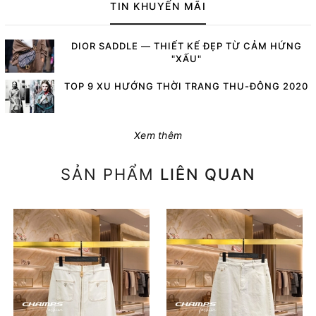
TIN KHUYẾN MÃI
DIOR SADDLE — THIẾT KẾ ĐẸP TỪ CẢM HỨNG
"XẤU"
TOP 9 XU HƯỚNG THỜI TRANG THU-ĐÔNG 2020
Xem thêm
SẢN PHẨM
LIÊN QUAN