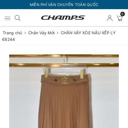
MIỄN PHÍ VẬN CHUYỂN TOÀN QUỐC
0
Trang chủ
Chân Váy Mới
CHÂN VÁY XÒE NÂU XẾP LY
68244