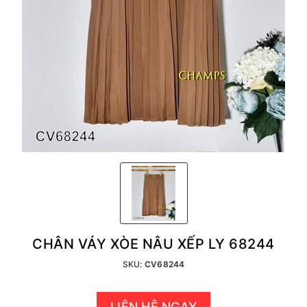
CHÂN VÁY XÒE NÂU XẾP LY 68244
SKU:
CV68244
LIÊN HỆ NGAY