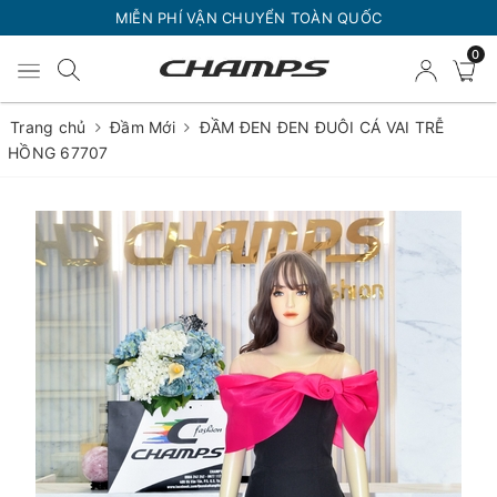
MIỄN PHÍ VẬN CHUYỂN TOÀN QUỐC
0
Trang chủ
Đầm Mới
ĐẦM ĐEN ĐEN ĐUÔI CÁ VAI TRỄ
HỒNG 67707