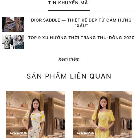
TIN KHUYẾN MÃI
DIOR SADDLE — THIẾT KẾ ĐẸP TỪ CẢM HỨNG
"XẤU"
TOP 9 XU HƯỚNG THỜI TRANG THU-ĐÔNG 2020
Xem thêm
SẢN PHẨM
LIÊN QUAN