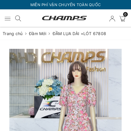
MIỄN PHÍ VẬN CHUYỂN TOÀN QUỐC
0
Trang chủ
Đầm Mới
ĐẦM LỤA DÀI +LÓT 67808