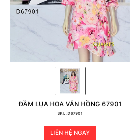
ĐẦM LỤA HOA VĂN HỒNG 67901
SKU:
D67901
LIÊN HỆ NGAY