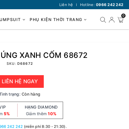
Liên hệ
Hotline:
0966 242 242
0
JUMPSUIT
PHỤ KIỆN THỜI TRANG
HÚNG XANH CỐM 68672
SKU:
D68672
LIÊN HỆ NGAY
Tình trạng:
Còn hàng
VIP
HẠNG DIAMOND
êm
5%
Giảm thêm
10%
966 242 242
(miễn phí 8:30 - 21:30).