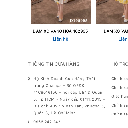
ĐẦM XÔ VANG HOA 102995
ĐẦM XÔ VÀ
Liên hệ
Liên
THÔNG TIN CỬA HÀNG
HỖ TR
Hộ Kinh Doanh Cửa Hàng Thời
Chính s
trang Champs - Số GPĐK:
Chính sá
41C8016156 - nơi cấp UBND Quận
Giao hàn
3, Tp HCM - Ngày cấp 01/11/2013 -
Chính s
Địa chỉ: 409 Võ Văn Tần, Phường 5,
Quận 3, Hồ Chí Minh
Chính sá
0966 242 242