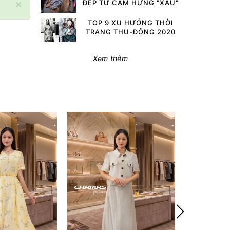
×
ĐẸP TỪ CẢM HỨNG "XẤU"
TOP 9 XU HƯỚNG THỜI
TRANG THU-ĐÔNG 2020
Xem thêm