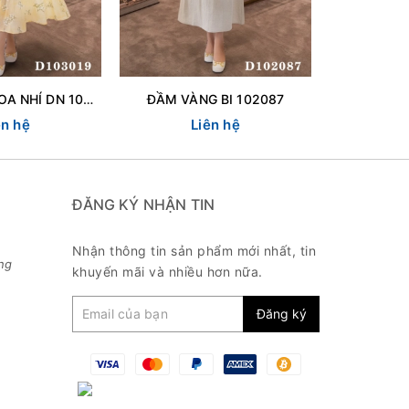
ĐẦM VANG HOA NHÍ DN 103019
ĐẦM VÀNG BI 102087
ĐÂM THUN
ên hệ
Liên hệ
L
ĐĂNG KÝ NHẬN TIN
Nhận thông tin sản phẩm mới nhất, tin
ng
khuyến mãi và nhiều hơn nữa.
Đăng ký