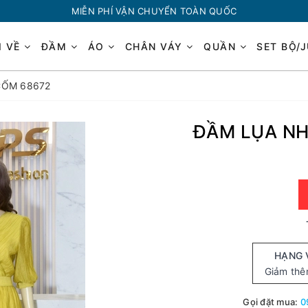
MIỄN PHÍ VẬN CHUYỂN TOÀN QUỐC
I VỀ
ĐẦM
ÁO
CHÂN VÁY
QUẦN
SET BỘ/
CỐM 68672
ĐẦM LỤA N
HẠNG 
Giảm th
Gọi đặt mua:
0