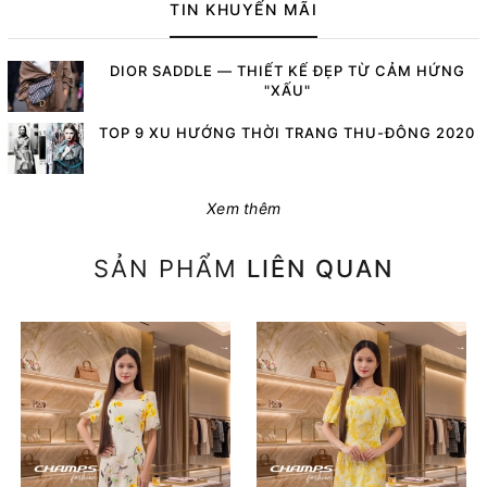
TIN KHUYẾN MÃI
DIOR SADDLE — THIẾT KẾ ĐẸP TỪ CẢM HỨNG
"XẤU"
TOP 9 XU HƯỚNG THỜI TRANG THU-ĐÔNG 2020
Xem thêm
SẢN PHẨM
LIÊN QUAN