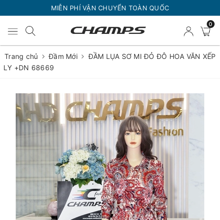
MIỄN PHÍ VẬN CHUYỂN TOÀN QUỐC
0
Trang chủ
Đầm Mới
ĐẦM LỤA SƠ MI ĐỎ ĐÔ HOA VĂN XẾP
LY +DN 68669