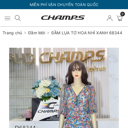
MIỄN PHÍ VẬN CHUYỂN TOÀN QUỐC
0
Trang chủ
Đầm Mới
ĐẦM LỤA TƠ HOA NHÍ XANH 68344