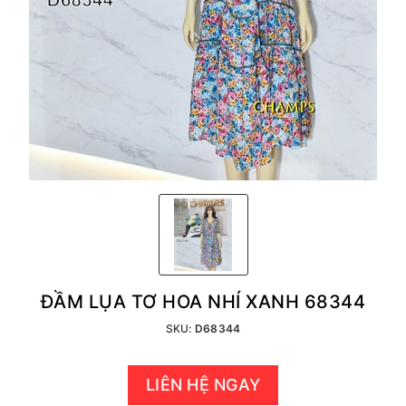
ĐẦM LỤA TƠ HOA NHÍ XANH 68344
SKU:
D68344
LIÊN HỆ NGAY