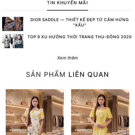
TIN KHUYẾN MÃI
DIOR SADDLE — THIẾT KẾ ĐẸP TỪ CẢM HỨNG
"XẤU"
TOP 9 XU HƯỚNG THỜI TRANG THU-ĐÔNG 2020
Xem thêm
SẢN PHẨM
LIÊN QUAN