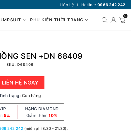
Liên hệ
Hotline:
0966 242 242
0
JUMPSUIT
PHỤ KIỆN THỜI TRANG
HỒNG SEN +DN 68409
SKU:
D68409
LIÊN HỆ NGAY
Tình trạng:
Còn hàng
VIP
HẠNG DIAMOND
êm
5%
Giảm thêm
10%
966 242 242
(miễn phí 8:30 - 21:30).