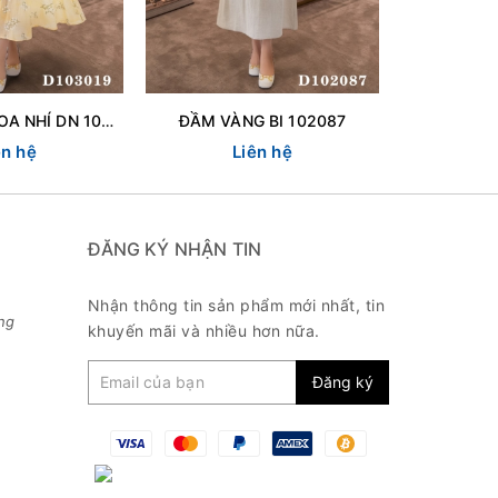
ĐẦM VANG HOA NHÍ DN 103019
ĐẦM VÀNG BI 102087
ĐÂM THUN
ên hệ
Liên hệ
L
ĐĂNG KÝ NHẬN TIN
Nhận thông tin sản phẩm mới nhất, tin
ng
khuyến mãi và nhiều hơn nữa.
Đăng ký