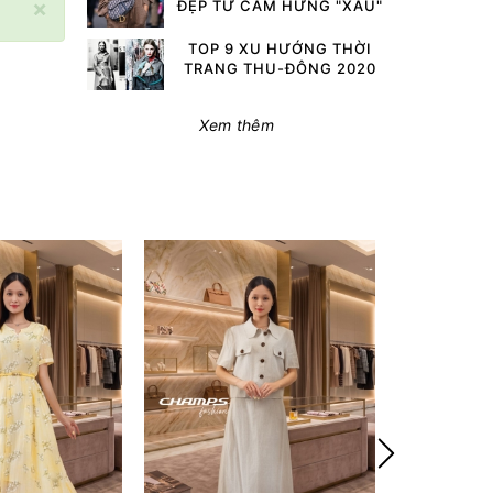
×
ĐẸP TỪ CẢM HỨNG "XẤU"
TOP 9 XU HƯỚNG THỜI
TRANG THU-ĐÔNG 2020
Xem thêm