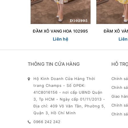
ĐẦM XÔ VANG HOA 102995
ĐẦM XÔ VÀ
Liên hệ
Liên
THÔNG TIN CỬA HÀNG
HỖ TR
Hộ Kinh Doanh Cửa Hàng Thời
Chính s
trang Champs - Số GPĐK:
Chính sá
41C8016156 - nơi cấp UBND Quận
Giao hàn
3, Tp HCM - Ngày cấp 01/11/2013 -
Chính s
Địa chỉ: 409 Võ Văn Tần, Phường 5,
Quận 3, Hồ Chí Minh
Chính sá
0966 242 242