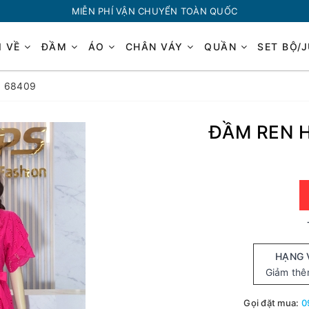
MIỄN PHÍ VẬN CHUYỂN TOÀN QUỐC
I VỀ
ĐẦM
ÁO
CHÂN VÁY
QUẦN
SET BỘ/
 68409
ĐẦM REN 
HẠNG 
Giảm th
Gọi đặt mua:
0