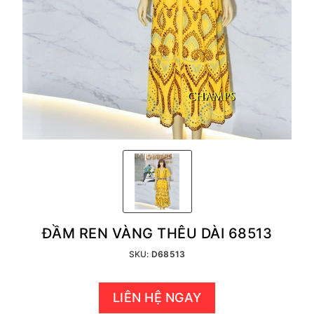
ĐẦM REN VÀNG THÊU DÀI 68513
SKU:
D68513
LIÊN HỆ NGAY