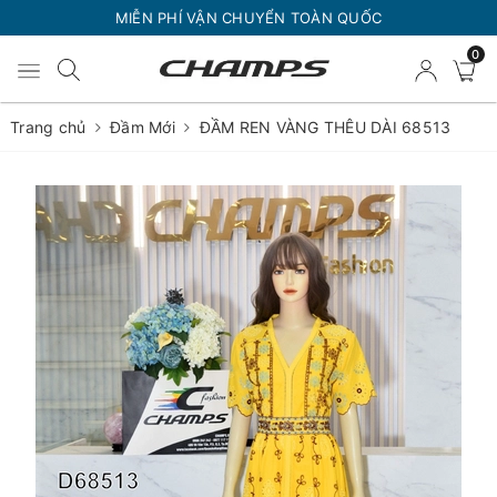
MIỄN PHÍ VẬN CHUYỂN TOÀN QUỐC
0
Trang chủ
Đầm Mới
ĐẦM REN VÀNG THÊU DÀI 68513