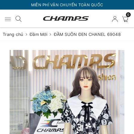
MIỄN PHÍ VẬN CHUYỂN TOÀN QUỐC
0
Trang chủ
Đầm Mới
ĐẦM SUÔN ĐEN CHANEL 69048