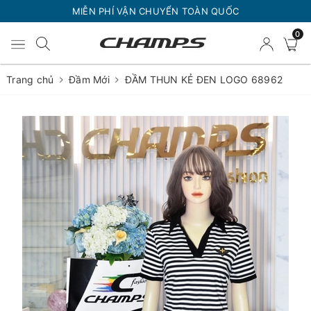
MIỄN PHÍ VẬN CHUYỂN TOÀN QUỐC
0
Trang chủ
Đầm Mới
ĐẦM THUN KẺ ĐEN LOGO 68962