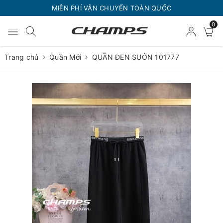
MIỄN PHÍ VẬN CHUYỂN TOÀN QUỐC
0
Trang chủ
Quần Mới
QUẦN ĐEN SUÔN 101777