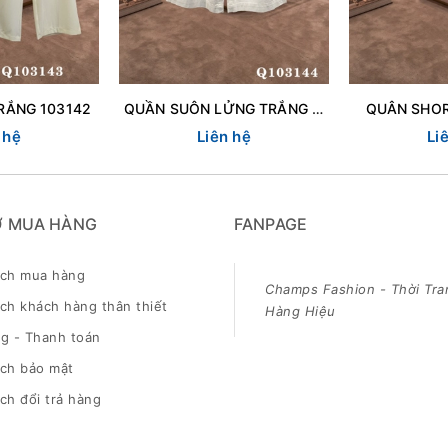
RẮNG 103142
QUẦN SUÔN LỬNG TRẮNG DN 103144
QUÂN SHOR
 hệ
Liên hệ
Li
Ợ MUA HÀNG
FANPAGE
ách mua hàng
Champs Fashion - Thời Tra
ch khách hàng thân thiết
Hàng Hiệu
g - Thanh toán
ách bảo mật
ch đổi trả hàng