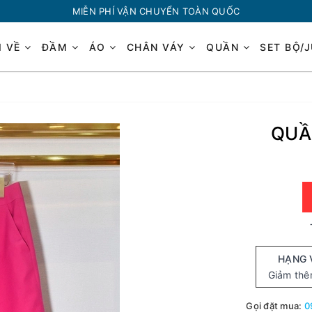
MIỄN PHÍ VẬN CHUYỂN TOÀN QUỐC
I VỀ
ĐẦM
ÁO
CHÂN VÁY
QUẦN
SET BỘ/
QUẦ
HẠNG 
Giảm th
Gọi đặt mua:
0