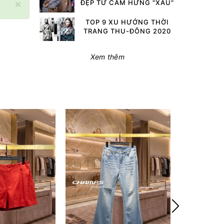
×
ĐẸP TỪ CẢM HỨNG "XẤU"
TOP 9 XU HƯỚNG THỜI
TRANG THU-ĐÔNG 2020
Xem thêm