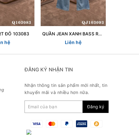
T ĐỎ 103083
QUẦN JEAN XANH BASS RACH 103093
ên hệ
Liên hệ
L
ĐĂNG KÝ NHẬN TIN
Nhận thông tin sản phẩm mới nhất, tin
ng
khuyến mãi và nhiều hơn nữa.
Đăng ký