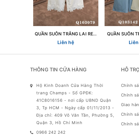
QUẦN SUÔN TRẮNG LAI REN 103079
QUẦN SUÔN T
Liên hệ
Liên
THÔNG TIN CỬA HÀNG
HỖ TR
Hộ Kinh Doanh Cửa Hàng Thời
Chính s
trang Champs - Số GPĐK:
Chính sá
41C8016156 - nơi cấp UBND Quận
Giao hàn
3, Tp HCM - Ngày cấp 01/11/2013 -
Chính s
Địa chỉ: 409 Võ Văn Tần, Phường 5,
Quận 3, Hồ Chí Minh
Chính sá
0966 242 242