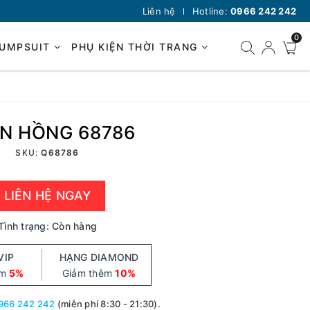
Liên hệ
Hotline:
0966 242 242
0
JUMPSUIT
PHỤ KIỆN THỜI TRANG
N HỒNG 68786
SKU:
Q68786
LIÊN HỆ NGAY
Tình trạng:
Còn hàng
VIP
HẠNG DIAMOND
êm
5%
Giảm thêm
10%
966 242 242
(miễn phí 8:30 - 21:30).