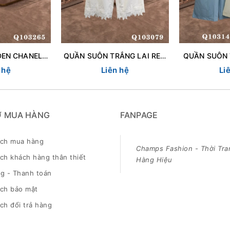
QUẦN SHORT ĐEN CHANEL 103265
QUẦN SUÔN TRẮNG LAI REN 103079
QUẦN SUÔN 
 hệ
Liên hệ
Li
Ợ MUA HÀNG
FANPAGE
ách mua hàng
Champs Fashion - Thời Tra
ch khách hàng thân thiết
Hàng Hiệu
g - Thanh toán
ách bảo mật
ch đổi trả hàng