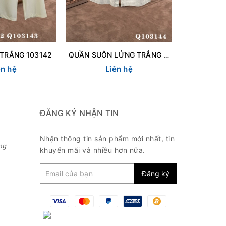
TRẮNG 103142
QUẦN SUÔN LỬNG TRẮNG DN 103144
QUÂN SH
ên hệ
Liên hệ
L
ĐĂNG KÝ NHẬN TIN
Nhận thông tin sản phẩm mới nhất, tin
ng
khuyến mãi và nhiều hơn nữa.
Đăng ký