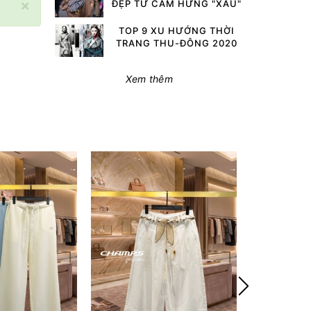
×
ĐẸP TỪ CẢM HỨNG "XẤU"
TOP 9 XU HƯỚNG THỜI
TRANG THU-ĐÔNG 2020
Xem thêm