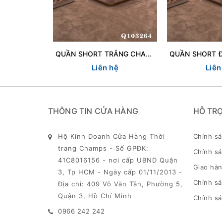
QUẦN SHORT TRẮNG CHANEL 103264
Liên hệ
Liên
THÔNG TIN CỬA HÀNG
HỖ TR
Hộ Kinh Doanh Cửa Hàng Thời
Chính s
trang Champs - Số GPĐK:
Chính sá
41C8016156 - nơi cấp UBND Quận
Giao hàn
3, Tp HCM - Ngày cấp 01/11/2013 -
Chính s
Địa chỉ: 409 Võ Văn Tần, Phường 5,
Quận 3, Hồ Chí Minh
Chính sá
0966 242 242