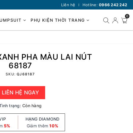
Liên hệ
Hotline:
0966 242 242
0
JUMPSUIT
PHỤ KIỆN THỜI TRANG
XANH PHA MÀU LAI NÚT
68187
SKU:
QJ68187
LIÊN HỆ NGAY
Tình trạng:
Còn hàng
VIP
HẠNG DIAMOND
êm
5%
Giảm thêm
10%