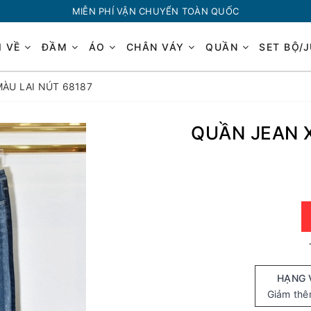
MIỄN PHÍ VẬN CHUYỂN TOÀN QUỐC
I VỀ
ĐẦM
ÁO
CHÂN VÁY
QUẦN
SET BỘ/
ÀU LAI NÚT 68187
QUẦN JEAN 
HẠNG 
Giảm th