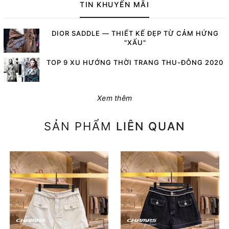
TIN KHUYẾN MÃI
DIOR SADDLE — THIẾT KẾ ĐẸP TỪ CẢM HỨNG
"XẤU"
TOP 9 XU HƯỚNG THỜI TRANG THU-ĐÔNG 2020
Xem thêm
SẢN PHẨM
LIÊN QUAN